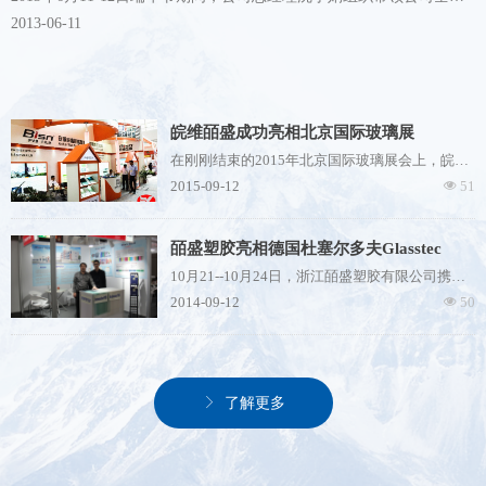
员工及家属去南京中山陵、夫子庙、秦淮河等国家级风景名胜景点旅
2013-06-11
游学习。
皖维皕盛成功亮相北京国际玻璃展
在刚刚结束的2015年北京国际玻璃展会上，皖维
皕盛新材料有限责任公司首次亮相，获得广泛关
2015-09-12
51
넶
注。
皖维皕盛新材料有限责任公司，是皖维集团公司
与浙江皕盛塑胶有限公司共同出资成立的子公
皕盛塑胶亮相德国杜塞尔多夫Glasstec
司。公司专业生产PVB中间膜，是以PVB树脂为
2014
10月21--10月24日，浙江皕盛塑胶有限公司携产
原料制造的用于安全夹层玻璃的新型材料，对提
品研发总工程师、外贸销售人员以及公司的最新
高玻璃的安全、隔音、节能和吸收太阳紫外线等
2014-09-12
50
넶
产品亮相2014德国杜塞尔多夫国际玻璃技术展览
具有良好特性，被广泛应用于汽车挡风玻璃、建
会，与世界各国参展商见面。
筑玻璃幕墙、防弹玻璃等领域，市场前景广阔。
ꁕ
了解更多